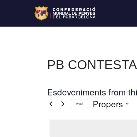
PB CONTEST
Esdeveniments from thi
Propers
Avui
S
e
l
e