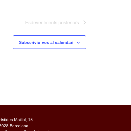
Esdeveniments
posteriors
Subscriviu-vos al calendari
rístides Maillol, 15
8028 Barcelona