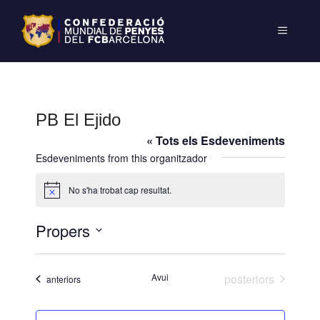
PB El Ejido
« Tots els Esdeveniments
Esdeveniments from this organitzador
No s'ha trobat cap resultat.
A
v
í
Propers
s
S
e
Esdeveniments
Avui
posteriors
Esdeveniments
anteriors
l
e