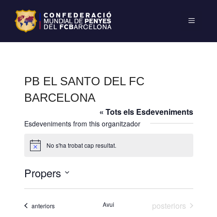
PB EL SANTO DEL FC
BARCELONA
« Tots els Esdeveniments
Esdeveniments from this organitzador
No s'ha trobat cap resultat.
A
v
í
Propers
s
S
e
Esdeveniments
Avui
posteriors
Esdeveniments
anteriors
l