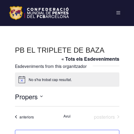
PB EL TRIPLETE DE BAZA
« Tots els Esdeveniments
Esdeveniments from this organitzador
No s'ha trobat cap resultat.
A
v
í
Propers
s
S
e
Esdeveniments
Avui
posteriors
Esdeveniments
anteriors
l
e