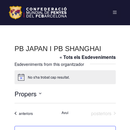
PB JAPAN I PB SHANGHAI
« Tots els Esdeveniments
Esdeveniments from this organitzador
No s'ha trobat cap resultat.
A
v
í
Propers
s
S
e
Esdeveniments
Avui
posteriors
Esdeveniments
anteriors
l
e