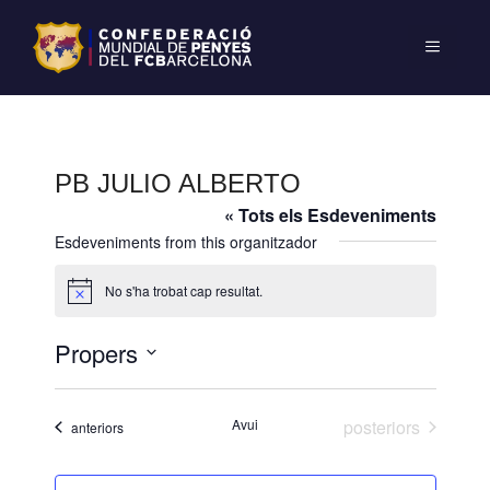
PB JULIO ALBERTO
« Tots els Esdeveniments
Esdeveniments from this organitzador
No s'ha trobat cap resultat.
A
v
í
Propers
s
S
e
Esdeveniments
Avui
posteriors
Esdeveniments
anteriors
l
e