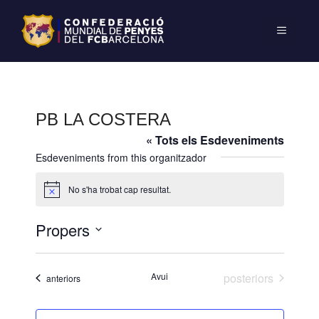
PB LA COSTERA
« Tots els Esdeveniments
Esdeveniments from this organitzador
No s'ha trobat cap resultat.
A
v
í
Propers
s
S
e
Esdeveniments
Avui
posteriors
Esdeveniments
anteriors
l
e