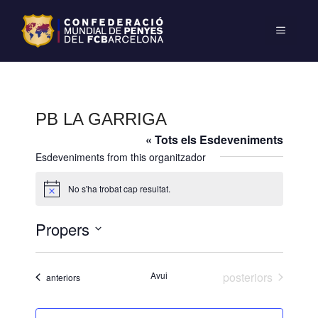
PB LA GARRIGA
« Tots els Esdeveniments
Esdeveniments from this organitzador
No s'ha trobat cap resultat.
A
v
í
Propers
s
S
e
Esdeveniments
Avui
posteriors
Esdeveniments
anteriors
l
e