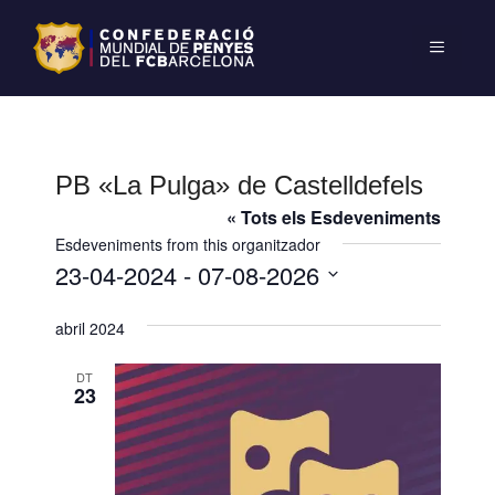
PB «La Pulga» de Castelldefels
« Tots els Esdeveniments
Esdeveniments from this organitzador
23-04-2024
 - 
07-08-2026
S
abril 2024
e
l
DT
e
23
c
c
i