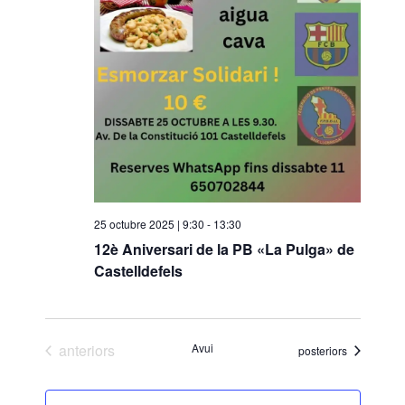
25 octubre 2025 | 9:30
-
13:30
12è Aniversari de la PB «La Pulga» de
Castelldefels
Esdeveniments
anteriors
Avui
Esdeveniments
posteriors