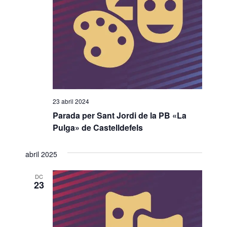
o
n
a
u
n
a
d
a
23 abril 2024
t
Parada per Sant Jordi de la PB «La
a
Pulga» de Castelldefels
.
abril 2025
DC
23