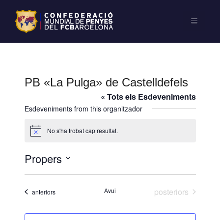
PB «La Pulga» de Castelldefels
« Tots els Esdeveniments
Esdeveniments from this organitzador
No s'ha trobat cap resultat.
A
v
í
Propers
s
S
e
Esdeveniments
Avui
posteriors
Esdeveniments
anteriors
l
e