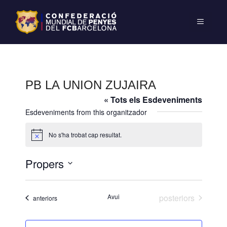
PB LA UNION ZUJAIRA
« Tots els Esdeveniments
Esdeveniments from this organitzador
No s'ha trobat cap resultat.
A
v
í
Propers
s
S
e
Esdeveniments
Avui
posteriors
Esdeveniments
anteriors
l
e