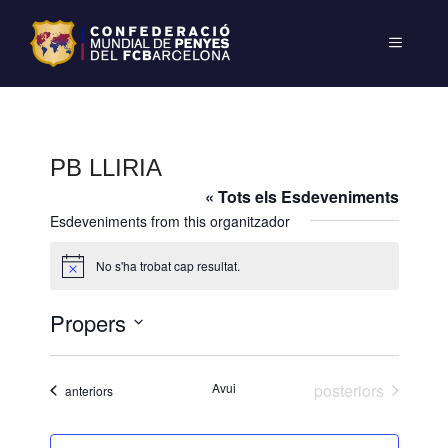
PB LLIRIA
« Tots els Esdeveniments
Esdeveniments from this organitzador
No s'ha trobat cap resultat.
A
v
í
Propers
s
S
e
Esdeveniments
Avui
posteriors
Esdeveniments
anteriors
l
e