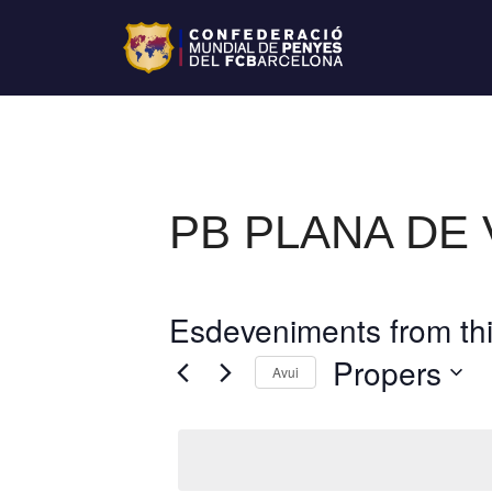
PB PLANA DE 
Esdeveniments from thi
Propers
Avui
S
e
l
e