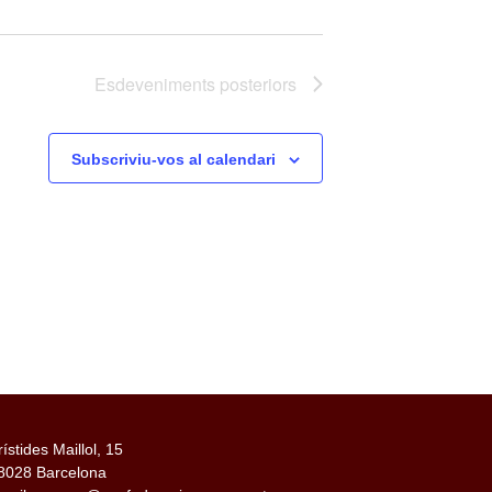
Esdeveniments
posteriors
Subscriviu-vos al calendari
rístides Maillol, 15
8028 Barcelona