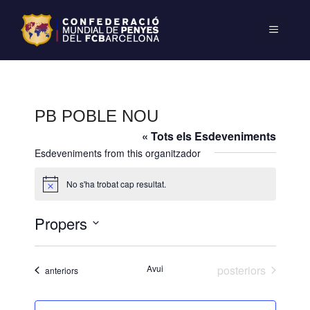
PB POBLE NOU
« Tots els Esdeveniments
Esdeveniments from this organitzador
No s'ha trobat cap resultat.
A
v
í
Propers
s
S
e
Esdeveniments
Avui
posteriors
Esdeveniments
anteriors
l
e