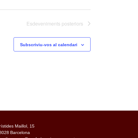
Esdeveniments
posteriors
Subscriviu-vos al calendari
rístides Maillol, 15
8028 Barcelona