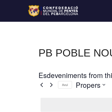
PB POBLE NO
Esdeveniments from thi
Propers
Avui
S
e
l
e