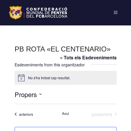
PB ROTA «EL CENTENARIO»
« Tots els Esdeveniments
Esdeveniments from this organitzador
No s'ha trobat cap resultat.
A
v
í
Propers
s
S
e
Esdeveniments
Avui
posteriors
Esdeveniments
anteriors
l
e