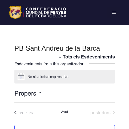
PB Sant Andreu de la Barca
« Tots els Esdeveniments
Esdeveniments from this organitzador
No s'ha trobat cap resultat.
A
v
í
Propers
s
S
e
Esdeveniments
Avui
posteriors
Esdeveniments
anteriors
l
e