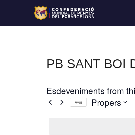
PB SANT BOI
Esdeveniments from thi
Propers
Avui
S
e
l
e