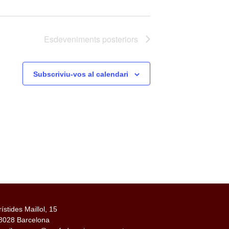
Esdeveniments
posteriors
Subscriviu-vos al calendari
rístides Maillol, 15
8028 Barcelona