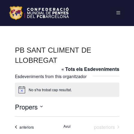
PB SANT CLIMENT DE
LLOBREGAT
« Tots els Esdeveniments
Esdeveniments from this organitzador
No s'ha trobat cap resultat.
A
v
í
Propers
s
S
e
Esdeveniments
Avui
posteriors
Esdeveniments
anteriors
l