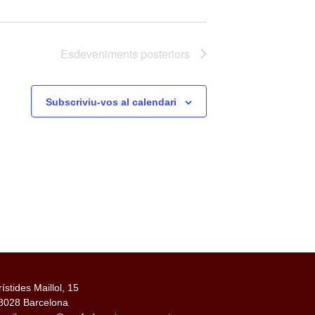
Esdeveniments
posteriors
Subscriviu-vos al calendari
rístides Maillol, 15
8028 Barcelona