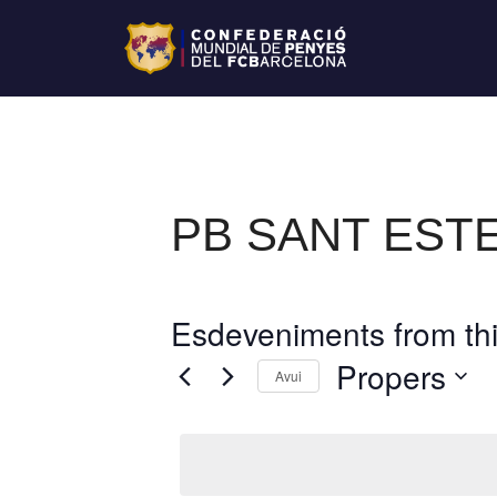
PB SANT EST
Esdeveniments from thi
Propers
Avui
S
e
l
e