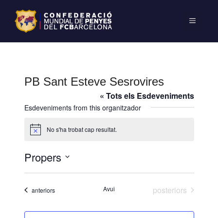
PB Sant Esteve Sesrovires
« Tots els Esdeveniments
Esdeveniments from this organitzador
No s'ha trobat cap resultat.
A
v
í
Propers
s
S
e
Esdeveniments
Avui
posteriors
Esdeveniments
anteriors
l
e