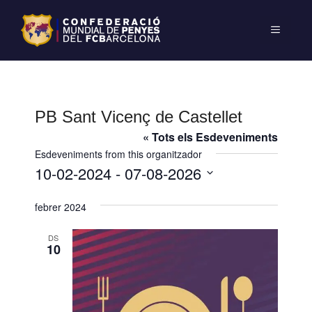
PB Sant Vicenç de Castellet
« Tots els Esdeveniments
Esdeveniments from this organitzador
10-02-2024
 - 
07-08-2026
S
febrer 2024
e
l
DS
e
10
c
c
i