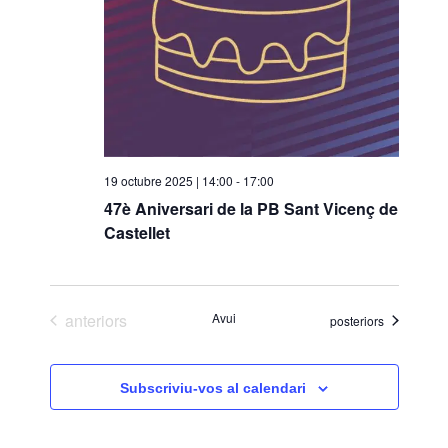
19 octubre 2025 | 14:00
-
17:00
47è Aniversari de la PB Sant Vicenç de
Castellet
Esdeveniments
anteriors
Avui
Esdeveniments
posteriors
Subscriviu-vos al calendari