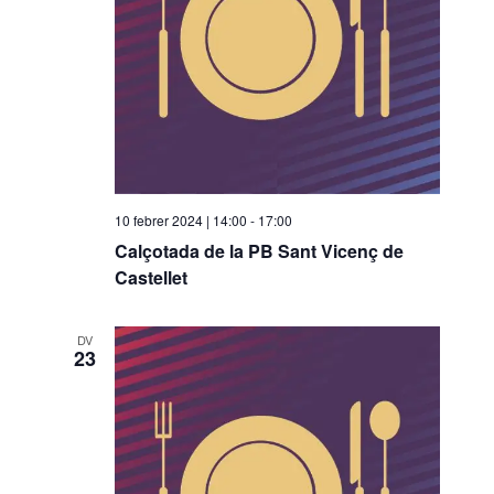
o
n
a
u
n
a
d
a
10 febrer 2024 | 14:00
-
17:00
t
Calçotada de la PB Sant Vicenç de
a
Castellet
.
DV
23