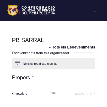
PB SARRAL
« Tots els Esdeveniments
Esdeveniments from this organitzador
No s'ha trobat cap resultat.
A
v
í
Propers
s
S
e
Esdeveniments
Avui
posteriors
Esdeveniments
anteriors
l
e