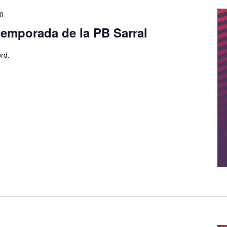
00
 temporada de la PB Sarral
rd.