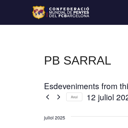
PB SARRAL
Esdeveniments from thi
12 juliol 20
Avui
S
e
juliol 2025
l
e