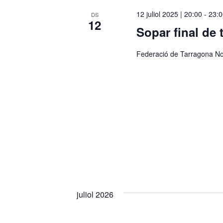
c
12 juliol 2025 | 20:00
-
23:
DS
12
c
Sopar final de
i
o
Federació de Tarragona No
n
a
u
n
a
d
a
t
a
.
juliol 2026