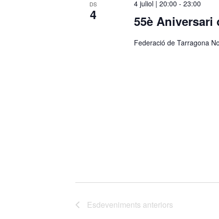
4 juliol | 20:00
-
23:00
DS
4
55è Aniversari 
Federació de Tarragona No
Esdeveniments
anteriors