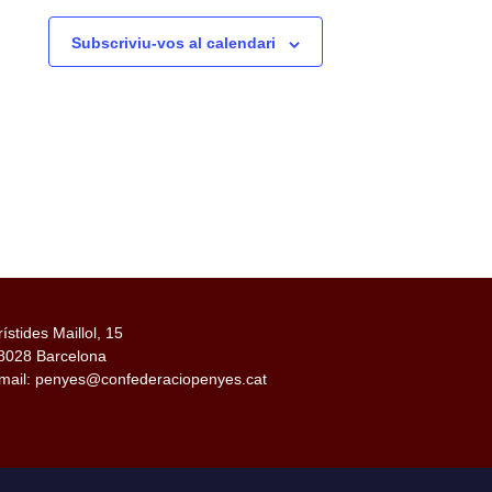
Subscriviu-vos al calendari
rístides Maillol, 15
8028 Barcelona
mail: penyes@confederaciopenyes.cat