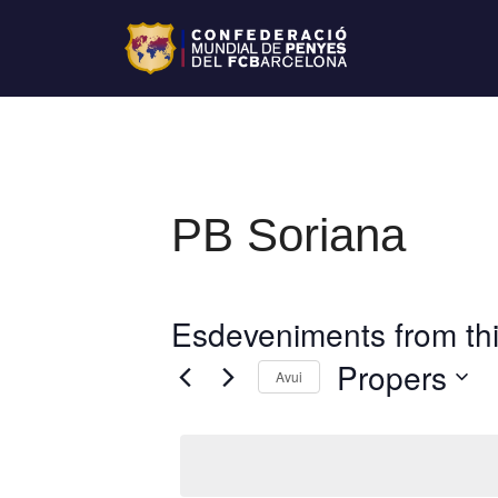
PB Soriana
Esdeveniments from thi
Propers
Avui
S
e
l
e