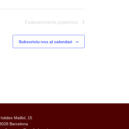
Esdeveniments
posteriors
Subscriviu-vos al calendari
rístides Maillol, 15
8028 Barcelona