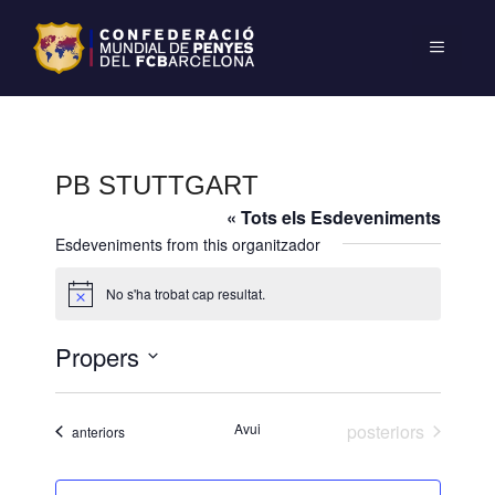
PB STUTTGART
« Tots els Esdeveniments
Esdeveniments from this organitzador
No s'ha trobat cap resultat.
A
v
í
Propers
s
S
e
Esdeveniments
Avui
posteriors
Esdeveniments
anteriors
l
e