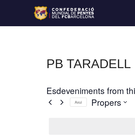
PB TARADELL
Esdeveniments from thi
Propers
Avui
S
e
l
e