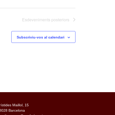
Esdeveniments
posteriors
Subscriviu-vos al calendari
rístides Maillol, 15
8028 Barcelona