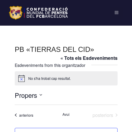
PB «TIERRAS DEL CID»
« Tots els Esdeveniments
Esdeveniments from this organitzador
No s'ha trobat cap resultat.
A
v
í
Propers
s
S
e
Esdeveniments
Avui
posteriors
Esdeveniments
anteriors
l
e