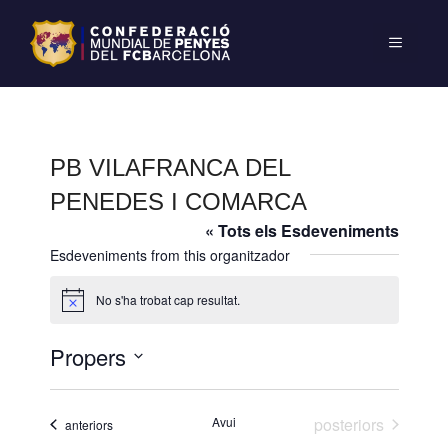
PB VILAFRANCA DEL
PENEDES I COMARCA
« Tots els Esdeveniments
Esdeveniments from this organitzador
No s'ha trobat cap resultat.
A
v
í
Propers
s
S
e
Esdeveniments
Avui
posteriors
Esdeveniments
anteriors
l