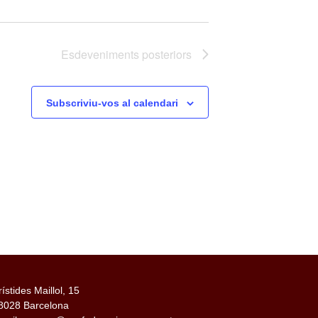
Esdeveniments
posteriors
Subscriviu-vos al calendari
rístides Maillol, 15
8028 Barcelona