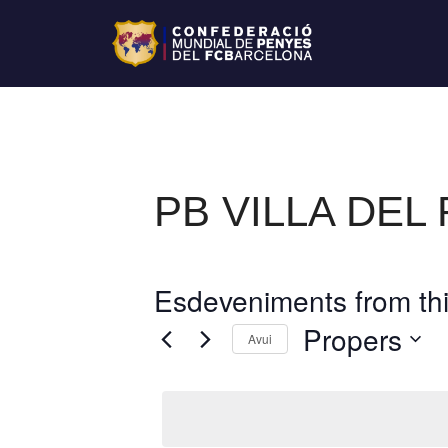
PB VILLA DEL 
Esdeveniments from thi
Propers
Avui
S
e
l
e