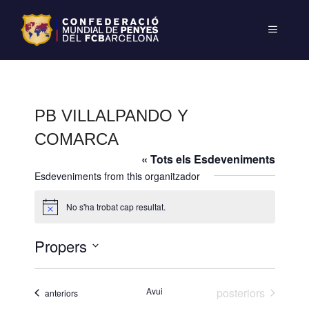
PB VILLALPANDO Y
COMARCA
« Tots els Esdeveniments
Esdeveniments from this organitzador
No s'ha trobat cap resultat.
A
v
í
Propers
s
S
e
Esdeveniments
Avui
posteriors
Esdeveniments
anteriors
l