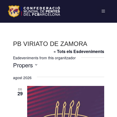
PB VIRIATO DE ZAMORA
« Tots els Esdeveniments
Esdeveniments from this organitzador
Propers
S
agost 2026
e
l
DS
e
29
c
c
i