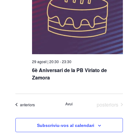
o
n
a
u
n
a
d
a
29 agost | 20:30
-
23:30
t
6è Aniversari de la PB Viriato de
a
Zamora
.
Esdeveniments
Avui
posteriors
Esdeveniments
anteriors
Subscriviu-vos al calendari