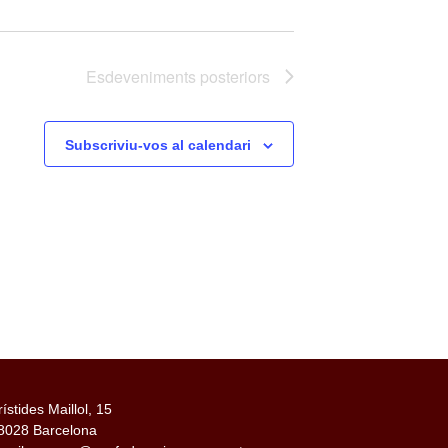
Esdeveniments
posteriors
Subscriviu-vos al calendari
rístides Maillol, 15
8028 Barcelona