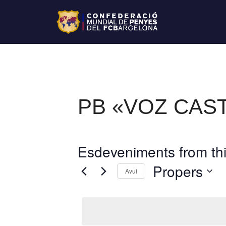
PB «VOZ CAS
Esdeveniments from thi
Propers
Avui
S
e
l
e