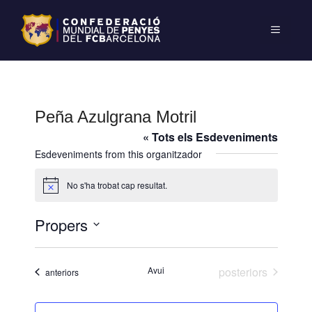
Peña Azulgrana Motril
« Tots els Esdeveniments
Esdeveniments from this organitzador
No s'ha trobat cap resultat.
A
v
í
Propers
s
S
e
Esdeveniments
Avui
posteriors
Esdeveniments
anteriors
l
e