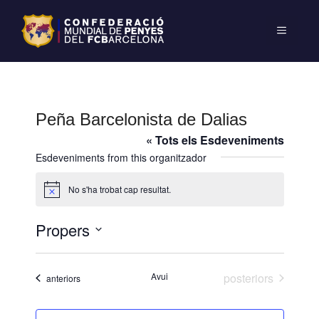
Peña Barcelonista de Dalias
« Tots els Esdeveniments
Esdeveniments from this organitzador
No s'ha trobat cap resultat.
A
v
í
Propers
s
S
e
Esdeveniments
Avui
posteriors
Esdeveniments
anteriors
l
e