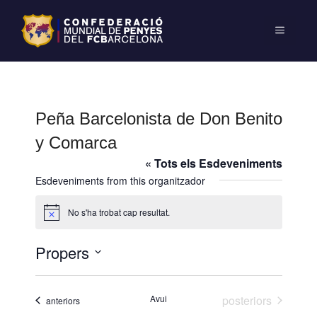
Peña Barcelonista de Don Benito
y Comarca
« Tots els Esdeveniments
Esdeveniments from this organitzador
No s'ha trobat cap resultat.
A
v
í
Propers
s
S
e
Esdeveniments
Avui
posteriors
Esdeveniments
anteriors
l