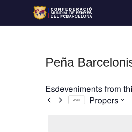
Peña Barcelonis
Esdeveniments from thi
Propers
Avui
S
e
l
e