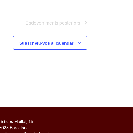
Esdeveniments
posteriors
Subscriviu-vos al calendari
rístides Maillol, 15
8028 Barcelona