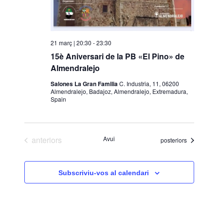
21 març | 20:30
-
23:30
15è Aniversari de la PB «El Pino» de
Almendralejo
Salones La Gran Familia
C. Industria, 11, 06200
Almendralejo, Badajoz, Almendralejo, Extremadura,
Spain
Esdeveniments
anteriors
Avui
Esdeveniments
posteriors
Subscriviu-vos al calendari