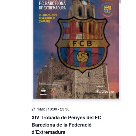
i
o
n
a
u
n
a
d
a
t
a
.
21 març | 10:00
-
23:30
XIV Trobada de Penyes del FC
Barcelona de la Federació
d’Extremadura