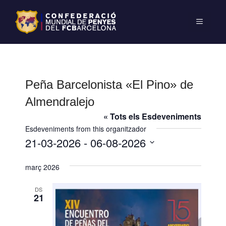
Peña Barcelonista «El Pino» de
Almendralejo
« Tots els Esdeveniments
Esdeveniments from this organitzador
21-03-2026
 - 
06-08-2026
S
març 2026
e
l
DS
e
21
c
c