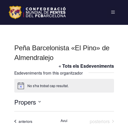
Peña Barcelonista «El Pino» de
Almendralejo
« Tots els Esdeveniments
Esdeveniments from this organitzador
No s'ha trobat cap resultat.
A
v
í
Propers
s
S
e
Esdeveniments
Avui
posteriors
Esdeveniments
anteriors
l