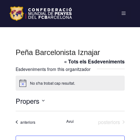
Peña Barcelonista Iznajar
« Tots els Esdeveniments
Esdeveniments from this organitzador
No s'ha trobat cap resultat.
A
v
í
Propers
s
S
e
Esdeveniments
Avui
posteriors
Esdeveniments
anteriors
l
e