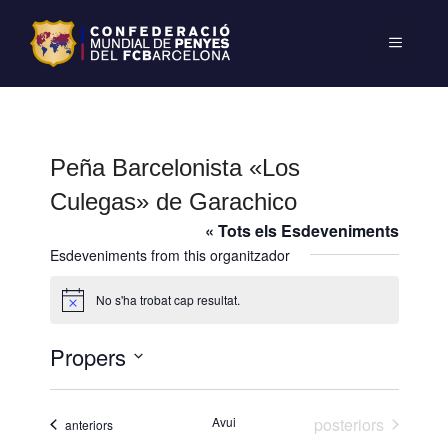
Peña Barcelonista «Los
Culegas» de Garachico
« Tots els Esdeveniments
Esdeveniments from this organitzador
No s'ha trobat cap resultat.
A
v
í
Propers
s
S
e
Esdeveniments
Avui
posteriors
Esdeveniments
anteriors
l