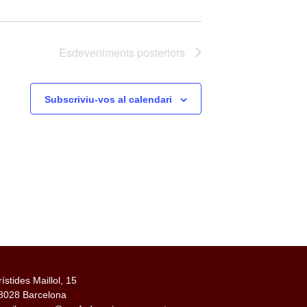
Esdeveniments
posteriors
Subscriviu-vos al calendari
rístides Maillol, 15
8028 Barcelona