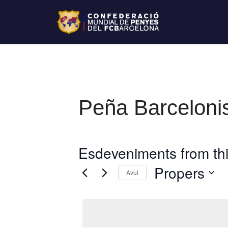
Peña Barceloni
Esdeveniments from thi
Propers
Avui
S
e
l
e