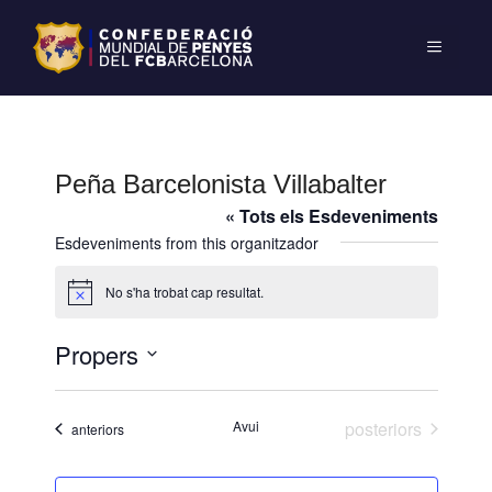
Peña Barcelonista Villabalter
« Tots els Esdeveniments
Esdeveniments from this organitzador
No s'ha trobat cap resultat.
A
v
í
Propers
s
S
e
Esdeveniments
Avui
posteriors
Esdeveniments
anteriors
l
e