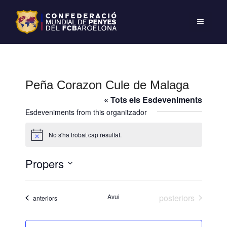
Peña Corazon Cule de Malaga
« Tots els Esdeveniments
Esdeveniments from this organitzador
No s'ha trobat cap resultat.
A
v
í
Propers
s
S
e
Esdeveniments
Avui
posteriors
Esdeveniments
anteriors
l
e