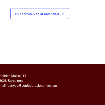
Subscriviu-vos al calendari
rístides Maillol, 15
8028 Barcelona
mail: penyes@confederaciopenyes.cat