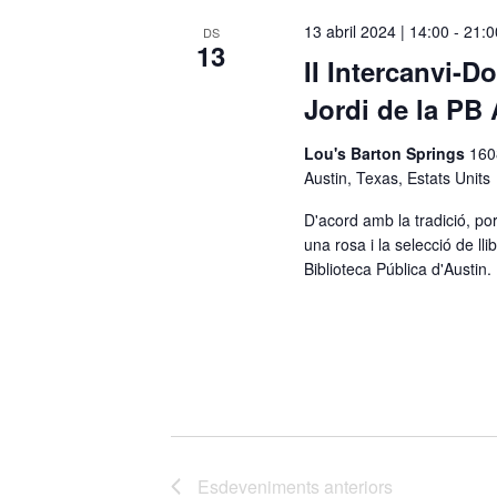
c
13 abril 2024 | 14:00
-
21:0
DS
13
c
II Intercanvi-D
i
Jordi de la PB
o
n
Lou's Barton Springs
160
a
Austin, Texas, Estats Units
u
D'acord amb la tradició, por
n
una rosa i la selecció de ll
a
Biblioteca Pública d'Austin
d
a
t
a
.
Esdeveniments
anteriors