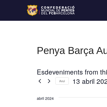
Penya Barça Au
Esdeveniments from thi
13 abril 20
Avui
S
e
abril 2024
l
e