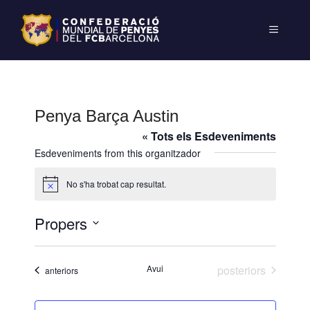
Penya Barça Austin
« Tots els Esdeveniments
Esdeveniments from this organitzador
No s'ha trobat cap resultat.
A
v
í
Propers
s
S
e
Esdeveniments
Avui
posteriors
Esdeveniments
anteriors
l
e