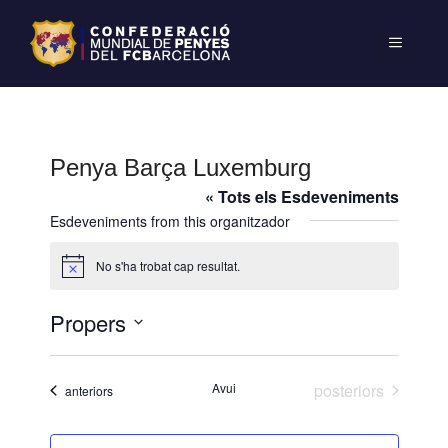
Penya Barça Luxemburg
« Tots els Esdeveniments
Esdeveniments from this organitzador
No s'ha trobat cap resultat.
A
v
í
Propers
s
S
e
Esdeveniments
Avui
posteriors
Esdeveniments
anteriors
l
e