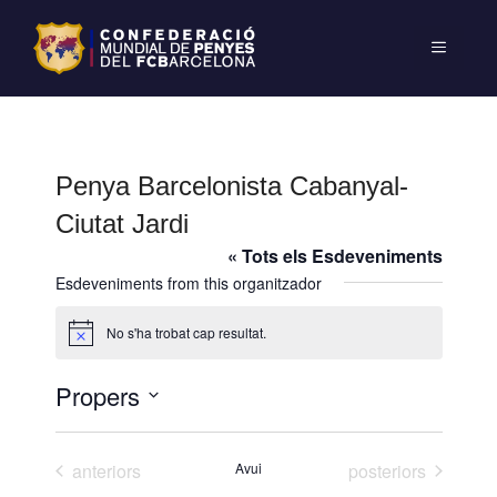
Penya Barcelonista Cabanyal-
Ciutat Jardi
« Tots els Esdeveniments
Esdeveniments from this organitzador
No s'ha trobat cap resultat.
A
v
í
Propers
s
S
e
Esdeveniments
Esdeveniments
anteriors
Avui
posteriors
l