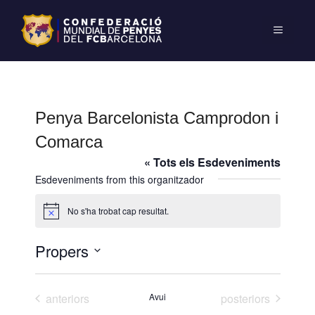
Penya Barcelonista Camprodon i
Comarca
« Tots els Esdeveniments
Esdeveniments from this organitzador
No s'ha trobat cap resultat.
A
v
í
Propers
s
S
e
Esdeveniments
Esdeveniments
anteriors
Avui
posteriors
l