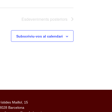
Esdeveniments
posteriors
Subscriviu-vos al calendari
rístides Maillol, 15
8028 Barcelona