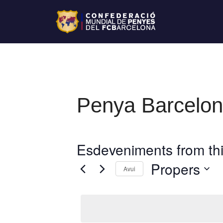
Penya Barcelon
Esdeveniments from thi
Propers
Avui
S
e
l
e